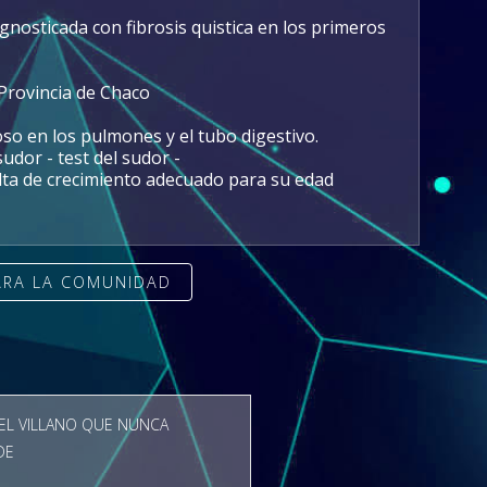
agnosticada con fibrosis quistica en los primeros
 Provincia de Chaco
o en los pulmones y el tubo digestivo.
udor - test del sudor -
falta de crecimiento adecuado para su edad
ARA LA COMUNIDAD
 EL VILLANO QUE NUNCA
DE