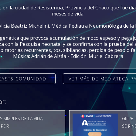
 en la ciudad de Resistencia, Provincia del Chaco que fue di
meses de vida.
Alicia Beatriz Michelini, Médica Pediatra Neumonóloga de la
d genética que provoca acumulación de moco espeso y pegajos
iza con la Pesquisa neonatal y se confirma con la prueba del s
iratorias recurrentes, tos, sibilancias, perdida de peso o 
Música: Adrián de Alzáa - Edición: Muriel Cabrera
CASTS COMUNIDAD
VER MÁS DE MEDIATECA P
ar:
S SIMPLES DE LA VIDA,
GRIPE:
 REIR
SE RIN