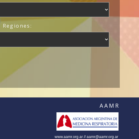
/ Regiones:
AAMR
www.aamr.org.ar // aamr@aamr.org.ar