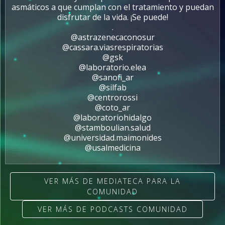
asmáticos a que cumplan con el tratamiento y puedan
disfrutar de la vida. ¡Se puede!
.
@astrazenecaconosur
@cassara.viasrespiratorias
@gsk
@laboratorio.elea
@sanofi_ar
@silfab
@centrorossi
@coto_ar
@laboratoriohidalgo
@stamboulian.salud
@universidad.maimonides
@usalmedicina
VER MÁS DE MEDIATECA PARA LA
COMUNIDAD
VER MÁS DE PODCASTS COMUNIDAD