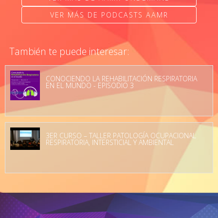
VER MÁS DE PODCASTS AAMR
También te puede interesar:
CONOCIENDO LA REHABILITACIÓN RESPIRATORIA
EN EL MUNDO - EPISODIO 3
3ER CURSO – TALLER PATOLOGÍA OCUPACIONAL
RESPIRATORIA, INTERSTICIAL Y AMBIENTAL