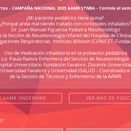
rtos - CAMPAÑA NACIONAL 2025 AAMR STNBA - Contola el asma,
¿Mi paciente pediátrico tiene asma?
¿Porqué anda mal siendo tratado con corticoides inhalados?
Dr. Juan Manuel Figueroa Pediatra Neumonólogo
e la Sección de Neumonología Infantil del Hospital de Clíni
tigaciones Respiratorias, Instituto Milstein (CONICET-Fundac
Uso de medicación inhalatoria en la población pediátrica
Lic. Paula Ramos Enfermera del Servicio de Neumonología
spital Universitario Fundación Favaloro. Docente Universita
Universidad Favaloro y Universidad ISALUD - Coordinadora
de la Sección de Técnicos y Enfermeros de la AAMR
DE AAMR ONDEMAND
VER MÁS DE PODC
ar: