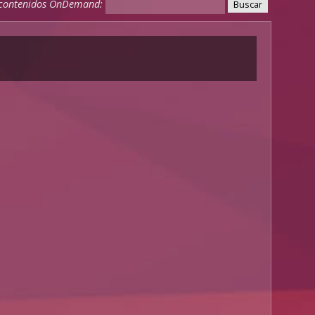
 contenidos OnDemand: