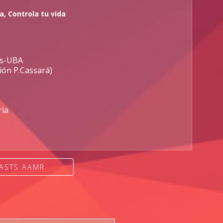
 Controla tu vida
cas-UBA
ión P.Cassará)
ria
ASTS AAMR