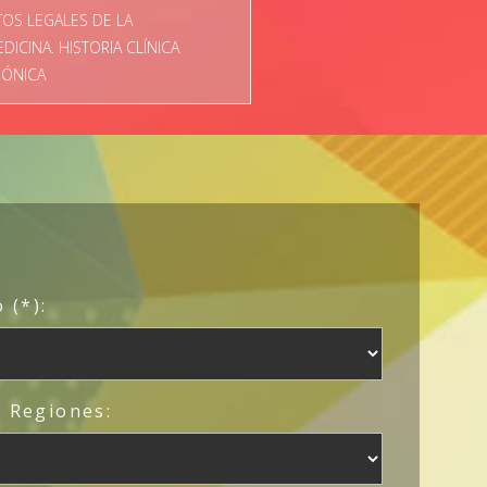
OS LEGALES DE LA
DICINA. HISTORIA CLÍNICA
RÓNICA
 (*):
/ Regiones: