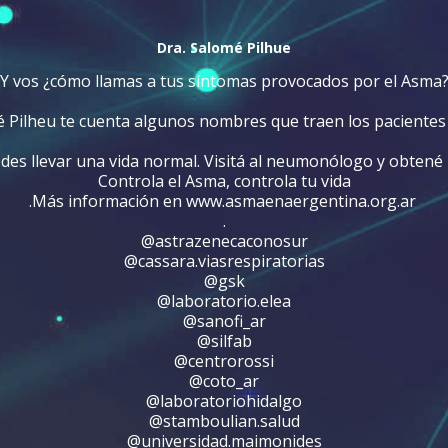
Dra. Salomé Pilhue
Y vos ¿cómo llamas a tus síntomas provocados por el Asma
 Pilheu te cuenta algunos nombres que traen los pacientes 
es llevar una vida normal. Visitá al neumonólogo y obtené
Controla el Asma, controla tu vida
.Más información en www.asmaenaergentina.org.ar
.
@astrazenecaconosur
@cassara.viasrespiratorias
@gsk
@laboratorio.elea
@sanofi_ar
@silfab
@centrorossi
@coto_ar
@laboratoriohidalgo
@stamboulian.salud
@universidad.maimonides