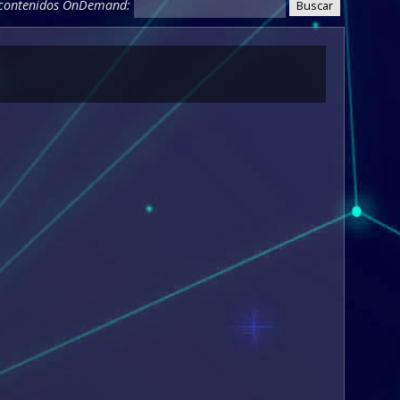
 contenidos OnDemand: