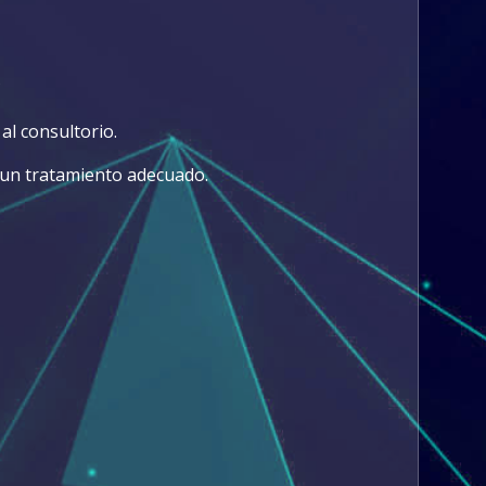
?
al consultorio.
 un tratamiento adecuado.