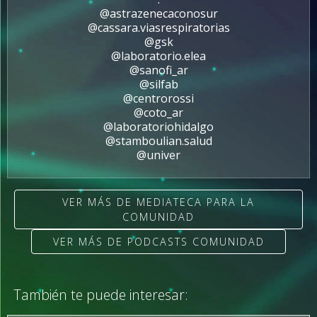
@astrazenecaconosur
@cassara.viasrespiratorias
@gsk
@laboratorio.elea
@sanofi_ar
@silfab
@centrorossi
@coto_ar
@laboratoriohidalgo
@stamboulian.salud
@univer
VER MÁS DE MEDIATECA PARA LA
COMUNIDAD
VER MÁS DE PODCASTS COMUNIDAD
También te puede interesar: