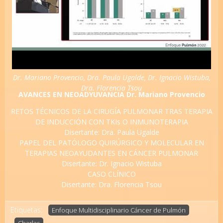
Dr. Mariano Provencio, Dra. Paula Ugalde, Dr. Ignacio Wistuba,
Dra. Florencia Tsou
AVANCES EN NEOADYUVANCIA Dr. Mariano Provencio
RETOS TÉCNICOS DE LA CIRUGÍA PULMONAR TRAS TERAPIA
DE INDUCCIÓN CON TKIs O INMUNOTERAPIA
Disertante: Dra. Paula Ugalde
PAPEL DEL PATÓLOGO QUIRÚRGICO Y MOLECULAR EN
TERAPIAS NEOAYUDANTES EN CÁNCER PULMONAR
Disertante: Dr. Ignacio Wistuba
CASO CLÍNICO
Disertante: Dra. Florencia Tsou
Etiquetas:
Enfoque Multidisciplinario Cáncer de Pulmón