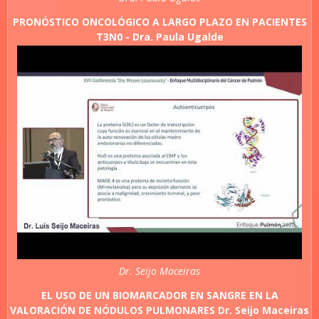
PRONÓSTICO ONCOLÓGICO A LARGO PLAZO EN PACIENTES
T3N0 - Dra. Paula Ugalde
Dr. Seijo Maceiras
EL USO DE UN BIOMARCADOR EN SANGRE EN LA
VALORACIÓN DE NÓDULOS PULMONARES Dr. Seijo Maceiras