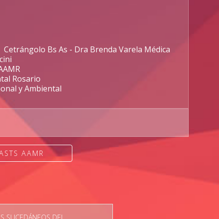
l Cetrángolo Bs As - Dra Brenda Varela Médica
cini
e AAMR
ntal Rosario
ional y Ambiental
ASTS AAMR
S SUCEDÁNEOS DEL