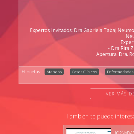
Expertos Invitados: Dra Gabriela Tabaj Neumo
Neu
Exper
- Dra Rita 
Apertura: Dra. R
Etiquetas:
Ateneos
Casos Clínicos
Enfermedades
VER MÁS 
También te puede interes
JORNADAS