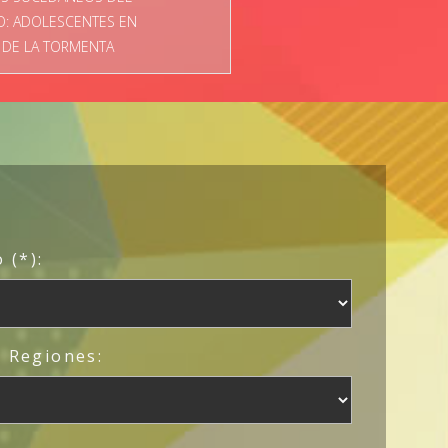
O: ADOLESCENTES EN
 DE LA TORMENTA
 (*):
/ Regiones: