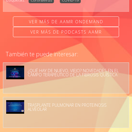
Coronavirus
COVID-19
VER MÁS DE AAMR ONDEMAND
VER MÁS DE PODCASTS AAMR
También te puede interesar:
¿QUÉ HAY DE NUEVO, VIEJO? NOVEDADES EN EL
CAMPO TERAPÉUTICO DE LA FIBROSIS QUÍSTICA
TRASPLANTE PULMONAR EN PROTEINOSIS
ALVEOLAR