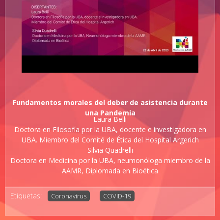
Fundamentos morales del deber de asistencia durante
una Pandemia
Laura Belli
Doctora en Filosofía por la UBA, docente e investigadora en
UBA. Miembro del Comité de Ética del Hospital Argerich
Silvia Quadrelli
Doctora en Medicina por la UBA, neumonóloga miembro de la
AAMR, Diplomada en Bioética
Etiquetas:
Coronavirus
COVID-19