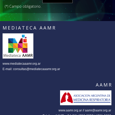
(*) Campo obligatorio.
MEDIATECA AAMR
www.mediatecaaamr.org.ar
E-mail: consultas@mediatecaaamr.org.ar
AAMR
www.aamr.org.ar // aamr@aamr.org.ar