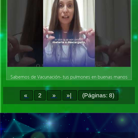
Sabemos de Vacunación- tus pulmones en buenas manos
con los neumonólogos/as
«
2
»
»|
(Páginas: 8)