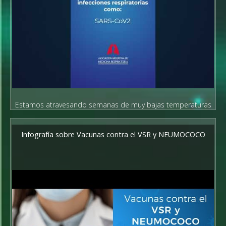
Estamos atravesando semanas de muy bajas temperaturas
en todo el país
Infografía sobre Vacunas contra el VSR y NEUMOCOCO
y estimamos un aumento de casos de enfermedades
respiratorias. Aconsejamos la vacunación en adultos contra la
gripe, Neumococo y VSR, tengas o no factores de riesgo.